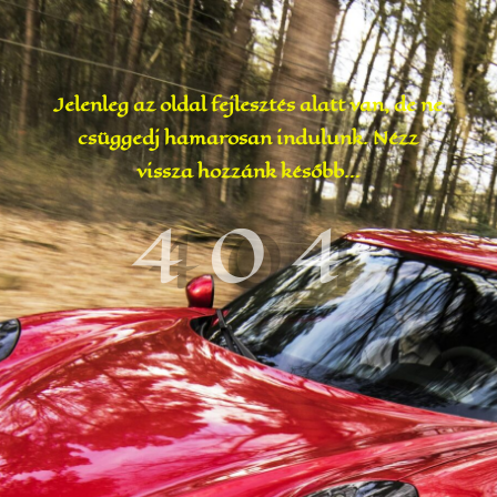
Jelenleg az oldal fejlesztés alatt van, de ne
csüggedj hamarosan indulunk. Nézz
vissza hozzánk később…
404